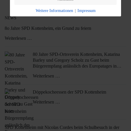
Weitere Informationen
|
Impressum
NEWS
8o Jahre SPD Kottenheim, ein Grund zu feiern
Weiterlesen …
80 Jahre SPD-Ortsverein Kottenheim, Katarina
Barley und Gregory Scholz zu Gast beim
Bürgerempfang anlässlich des Europatages in
Kottenheim
Weiterlesen …
Döppekocheessen der SPD Kottenheim
Weiterlesen …
SPD Kottenheim mit Nicolas Cordes beim Schulbesuch in der