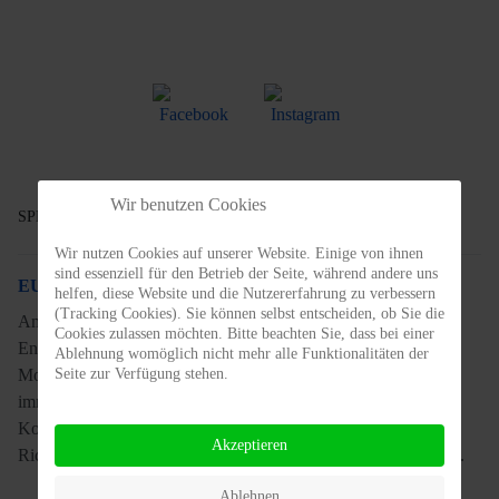
Wir benutzen Cookies
SPD BUNDESPOLITIK
Wir nutzen Cookies auf unserer Website. Einige von ihnen
sind essenziell für den Betrieb der Seite, während andere uns
EU-Richtlinie für mehr Entgelttransparenz jetzt umsetzen
helfen, diese Website und die Nutzererfahrung zu verbessern
(Tracking Cookies). Sie können selbst entscheiden, ob Sie die
Am 7. Juni 2026 hätte Deutschland die EU-Richtlinie für mehr
Cookies zulassen möchten. Bitte beachten Sie, dass bei einer
Entgelttransparenz in nationales Recht umsetzen sollen. Zwei
Ablehnung womöglich nicht mehr alle Funktionalitäten der
Seite zur Verfügung stehen.
Monate sind seitdem verstrichen. Ein Gesetzentwurf liegt noch
immer nicht vor. Die Richtlinienumsetzung wurde im
Koalitionsvertrag vereinbart. Für uns steht außer Frage: Die
Akzeptieren
Richtlinie muss jetzt umgesetzt werden, erklärt Jasmina Hostert.
Ablehnen