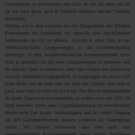
Generationen zu beschneiden sind Ziele für die ich stehe und für
die ich mich gerne auch in Zukunft einsetzen möchte.“ betonte
Braunstein.
Wichtig war es ihm weiterhin bei den Bürgerinnen und Bürgern
Kottenheims die Sensibilität für sinnvolle und durchführbare
Maßnahmen im Ort zu stärken. „Gerade in einer Zeit, in der
effekthascherische Gruppierungen in die Kommunalpolitik
eindringen ist eine sozialdemokratische Kommunalpolitik mehr
denn je gefordert. Es gilt diese Gruppierungen zu enttarnen und
ihr falsches Spiel zu entlarven, denn hier werden den Menschen
einfache Wahrheiten vorgegaukelt, so vorgetragen als spiele Geld
keine Rolle und als hätte man für alles eine Lösung eben mal so
parat, man muss es eben nur noch tun. Die Idee Kommunalpolitik
als große Spielwiese vereinnahmen zu wollen und viel Geld für
nicht investive Ideen ohne Gegenfinanzierung zu verschleudern
dürfen nicht Fuß fassen. Nachhaltigkeit und der solide Umgang
mit den Gemeindefinanzen müssen weiterhin im Vordergrund
stehen. Wir müssen verhindern, dass eine sach- und
ergebnisorientierte Kommunalpolitik durch solche Tendenzen