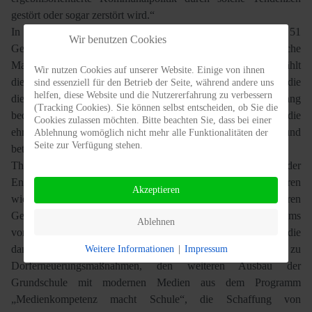
gestört oder sogar zerstört wird.“
In der jetzt zu Ende gehenden Legislaturperiode wird es 51
Wir benutzen Cookies
Gemeinderatssitzungen gegeben haben, in denen zahlreiche
Maßnahmen beschlossen und umgesetzt wurden, nicht mitgezählt
Wir nutzen Cookies auf unserer Website. Einige von ihnen
die zahlreichen Ausschusssitzungen und Besprechungen, die
sind essenziell für den Betrieb der Seite, während andere uns
helfen, diese Website und die Nutzererfahrung zu verbessern
diesen Entscheidungen vorausgingen. In diesem Zusammenhang
(Tracking Cookies). Sie können selbst entscheiden, ob Sie die
bedankte sich Thomas Braunstein bei allen Personen, die
Cookies zulassen möchten. Bitte beachten Sie, dass bei einer
ehrenamtlich in ihrer Freizeit daran mitgearbeitet haben und
Ablehnung womöglich nicht mehr alle Funktionalitäten der
Seite zur Verfügung stehen.
betonte darüber hinaus die Wichtigkeit des Ehrenamtes.
Thomas Braunstein ließ abschließend wichtige Stationen der
Entwicklung Kottenheims in den letzten 5 Jahre Revue passieren
Akzeptieren
wie die Erschließung und Vermarktung eines weiteren
Gewerbegebietes am Ortseingang, die Anerkennung Kottenheims
Ablehnen
vom Land Rheinland Pfalz als Schwerpunktgemeinde und die
damit verbundenen Aussichten auf Zuschüsse zu
Weitere Informationen
|
Impressum
Dorferneuerungsmaßnahmen, den weiteren Ausbau der
Grundschule mit modernen Medien aus dem Programm
„Medienkompetenz macht Schule“, die Schaffung von