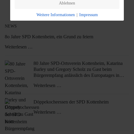
Ablehnen
Weitere Informationen
|
Impressum
NEWS
8o Jahre SPD Kottenheim, ein Grund zu feiern
Weiterlesen …
80 Jahre SPD-Ortsverein Kottenheim, Katarina
Barley und Gregory Scholz zu Gast beim
Bürgerempfang anlässlich des Europatages in
Kottenheim
Weiterlesen …
Döppekocheessen der SPD Kottenheim
Weiterlesen …