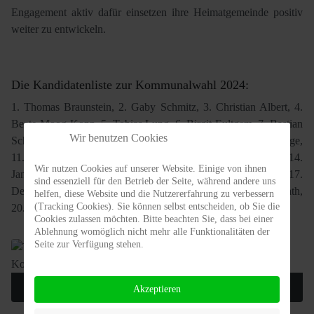
Engagement aktiv dafür einsetzen ihre Heimatgemeinde positiv
weiter zu entwickeln.
Die Kandidatenliste zur Kommunalwahl 2024:
1. Thomas Braunstein, 2. Gaby Schmitz, 3. Christian Albert, 4.
Beate Moog-Kopp, 5. Tobias Lung, 6. Birgit Eultgem, 7. Bastian
Wir benutzen Cookies
Schüller, 8. Ruth Horst, 9. Michael Kohns, 10. Christian Lange,
11. Anne Kaiser, 12. Thomas Meyer, 13. Andreas Schüller, 14.
Wir nutzen Cookies auf unserer Website. Einige von ihnen
Jan Geisbüsch, 15. Daniel Demsky, 16. Heinz Geisbüsch, 17.
sind essenziell für den Betrieb der Seite, während andere uns
Denise Demsky, 18. Renate Sundermeyer, 19. Carlo Retterath,
helfen, diese Website und die Nutzererfahrung zu verbessern
(Tracking Cookies). Sie können selbst entscheiden, ob Sie die
20. Rudolf Eultgem.
Cookies zulassen möchten. Bitte beachten Sie, dass bei einer
Ablehnung womöglich nicht mehr alle Funktionalitäten der
Seite zur Verfügung stehen.
TEILNEHMER DER MITGLIEDERVERSAMMLUNG 2023 DER SPD
Akzeptieren
KOTTENHEIM